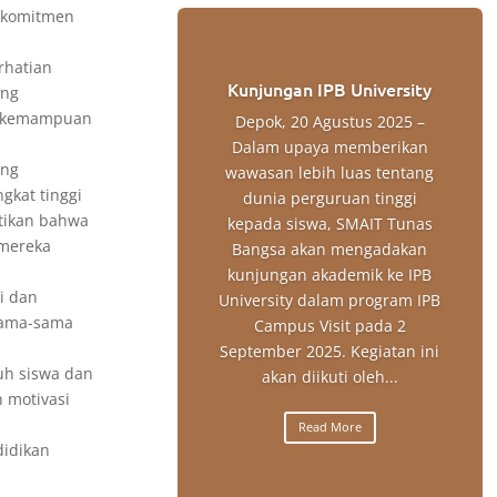
n komitmen
rhatian
Kunjungan IPB University
ang
a kemampuan
Depok, 20 Agustus 2025 –
Dalam upaya memberikan
ang
wawasan lebih luas tentang
gkat tinggi
dunia perguruan tinggi
ktikan bahwa
kepada siswa, SMAIT Tunas
 mereka
Bangsa akan mengadakan
kunjungan akademik ke IPB
i dan
University dalam program IPB
rsama-sama
Campus Visit pada 2
September 2025. Kegiatan ini
uh siswa dan
akan diikuti oleh...
 motivasi
Read More
didikan