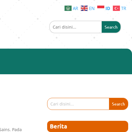
AR
EN
ID
TR
Berita
Sains. Pada