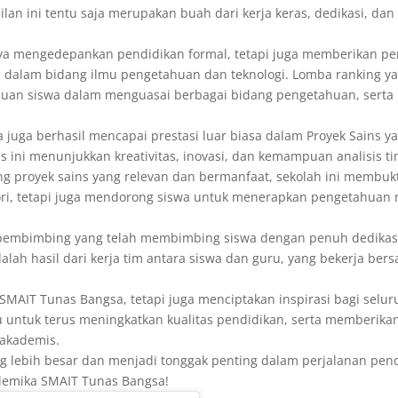
ilan ini tentu saja merupakan buah dari kerja keras, dedikasi, da
nya mengedepankan pendidikan formal, tetapi juga memberikan pe
 dalam bidang ilmu pengetahuan dan teknologi. Lomba ranking y
an siswa dalam menguasai berbagai bidang pengetahuan, sert
juga berhasil mencapai prestasi luar biasa dalam Proyek Sains y
 ini menunjukkan kreativitas, inovasi, dan kemampuan analisis tin
g proyek sains yang relevan dan bermanfaat, sekolah ini membu
ori, tetapi juga mendorong siswa untuk menerapkan pengetahuan
 pembimbing yang telah membimbing siswa dengan penuh dedikas
alah hasil dari kerja tim antara siswa dan guru, yang bekerja be
SMAIT Tunas Bangsa, tetapi juga menciptakan inspirasi bagi selur
 untuk terus meningkatkan kualitas pendidikan, serta memberikan
-akademis.
ang lebih besar dan menjadi tonggak penting dalam perjalanan pen
ademika SMAIT Tunas Bangsa!