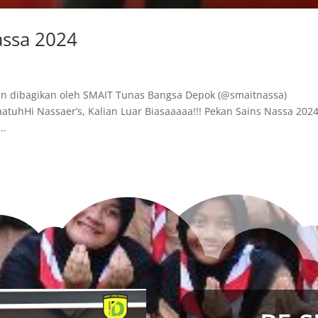
assa 2024
man dibagikan oleh SMAIT Tunas Bangsa Depok (@smaitnassa)
uhHi Nassaer’s, Kalian Luar Biasaaaaa!!! Pekan Sains Nassa 2024
..