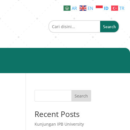
AR
EN
ID
TR
Search
Recent Posts
s
Kunjungan IPB University