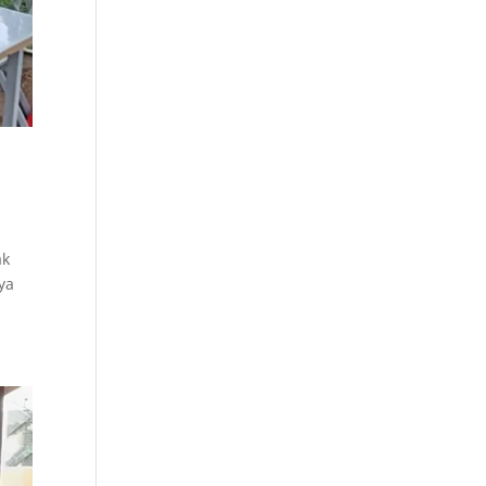
ak
nya