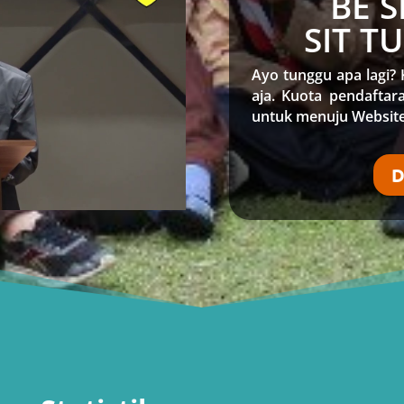
BE 
SIT T
Ayo tunggu apa lagi? 
aja. Kuota pendaftara
untuk menuju Website
D